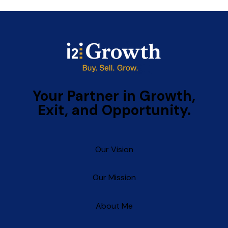
Your
Partner
in
Growth,
Exit,
and
Opportunity.
Our Vision
Our Mission
About Me