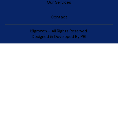
Our Services
Contact
i2igrowth – All Rights Reserved.
Designed & Developed By
PBI