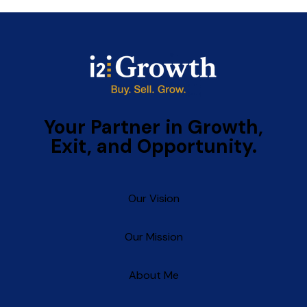
Your
Partner
in
Growth,
Exit,
and
Opportunity.
Our Vision
Our Mission
About Me