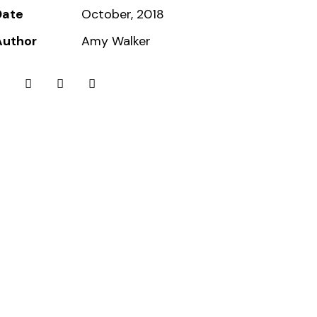
Date
October, 2018
Author
Amy Walker
witter-new
Facebook
Share-email
Copy URL
to
clipboard