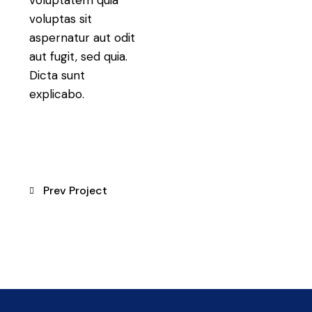
voluptatem quia
voluptas sit
aspernatur aut odit
aut fugit, sed quia.
Dicta sunt
explicabo.
Post navigation
Prev Project